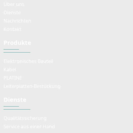
Über uns
Dienste
Nachrichten
Kontakt
Produkte
Elektronisches Bauteil
Kabel
PLATINE
Leiterplatten-Bestückung
Dienste
Qualitätssicherung
Service aus einer Hand