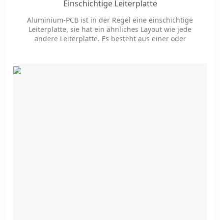
Einschichtige Leiterplatte
Aluminium-PCB ist in der Regel eine einschichtige
Leiterplatte, sie hat ein ähnliches Layout wie jede
andere Leiterplatte. Es besteht aus einer oder
mehreren Schichten aus Kupfer, Lötstoppmaske und
Siebdruck, die darüber geschichtet sind. Diese Basis
enthält hauptsächlich eine Kombination aus
Aluminium. T