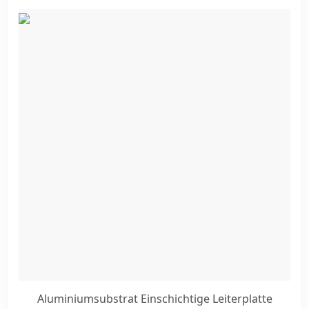
Siebdruck, die darüber geschichtet sind. Diese Basis
enthält hauptsächlich eine Kombination aus
Aluminium. T
Aluminiumsubstrat Einschichtige Leiterplatte