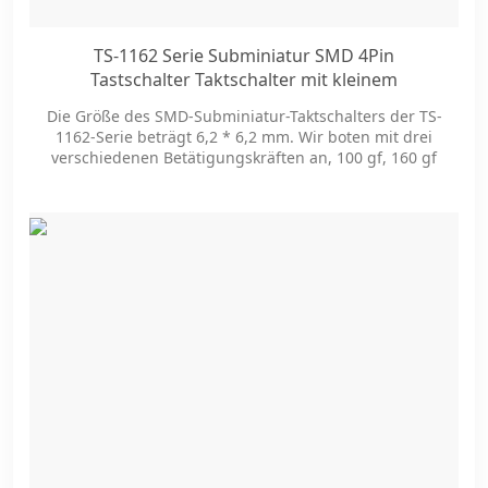
TS-1162 Serie Subminiatur SMD 4Pin
Tastschalter Taktschalter mit kleinem
Platzbedarf
Die Größe des SMD-Subminiatur-Taktschalters der TS-
1162-Serie beträgt 6,2 * 6,2 mm. Wir boten mit drei
verschiedenen Betätigungskräften an, 100 gf, 160 gf
und 250 gf. Es stehen verschiedene Knopfhöhen zur
Verfügung.