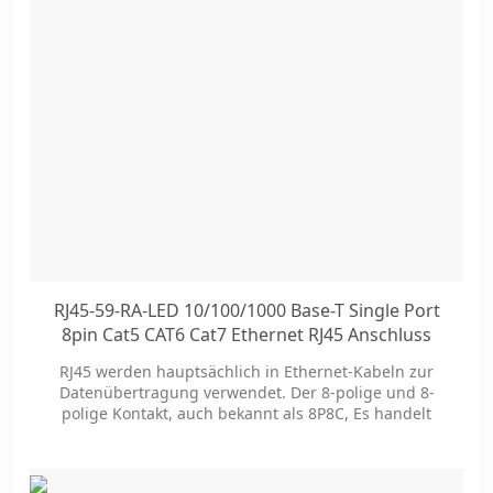
RJ45-59-RA-LED 10/100/1000 Base-T Single Port
8pin Cat5 CAT6 Cat7 Ethernet RJ45 Anschluss
mit LED-Lampe
RJ45 werden hauptsächlich in Ethernet-Kabeln zur
Datenübertragung verwendet. Der 8-polige und 8-
polige Kontakt, auch bekannt als 8P8C, Es handelt
sich um die Konfiguration des RJ45, der
gebräuchlichsten Art von Stecker für Ethernet-
Netzwerke.