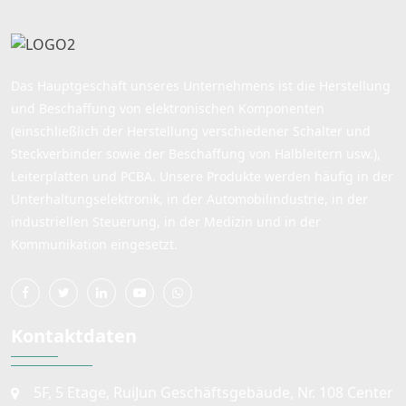
Das Hauptgeschäft unseres Unternehmens ist die Herstellung
und Beschaffung von elektronischen Komponenten
(einschließlich der Herstellung verschiedener Schalter und
Steckverbinder sowie der Beschaffung von Halbleitern usw.),
Leiterplatten und PCBA. Unsere Produkte werden häufig in der
Unterhaltungselektronik, in der Automobilindustrie, in der
industriellen Steuerung, in der Medizin und in der
Kommunikation eingesetzt.
Kontaktdaten
5F, 5 Etage, RuiJun Geschäftsgebäude, Nr. 108 Center