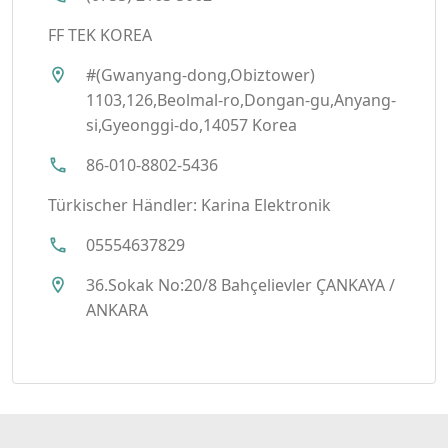
FF TEK KOREA
#(Gwanyang-dong,Obiztower)
1103,126,Beolmal-ro,Dongan-gu,Anyang-
si,Gyeonggi-do,14057 Korea
86-010-8802-5436
Türkischer Händler:
Karina Elektronik
05554637829
36.Sokak No:20/8 Bahçelievler ÇANKAYA /
ANKARA