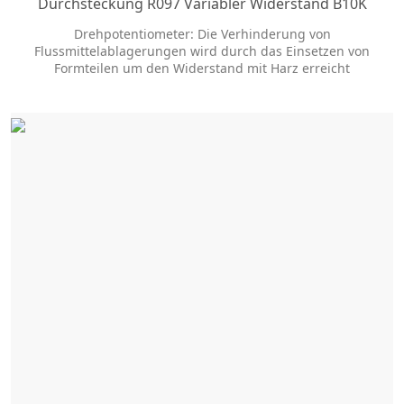
Durchsteckung R097 Variabler Widerstand B10K
B50K B100K B200K Drehpotentiometer
Drehpotentiometer: Die Verhinderung von
Flussmittelablagerungen wird durch das Einsetzen von
Formteilen um den Widerstand mit Harz erreicht
Doppelwelle und Miniatur-Design für
Audioanwendungen, Long Life Typ verfügbar