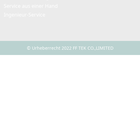
Service aus einer Hand
Ingenieur-Service
© Urheberrecht 2022 FF TEK CO.,LIMITED