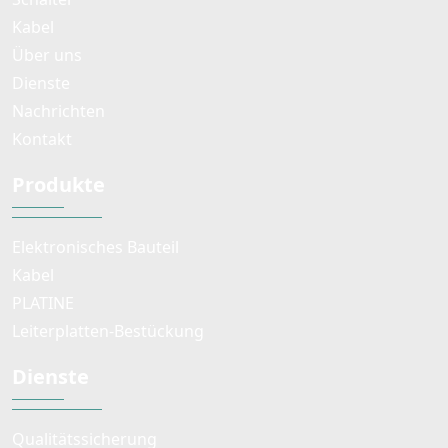
Kabel
Über uns
Dienste
Nachrichten
Kontakt
Produkte
Elektronisches Bauteil
Kabel
PLATINE
Leiterplatten-Bestückung
Dienste
Qualitätssicherung