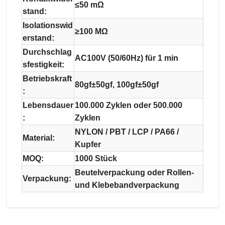
≤50 mΩ
stand:
Isolationswid
≥100 MΩ
erstand:
Durchschlag
AC100V (50/60Hz) für 1 min
sfestigkeit:
Betriebskraft
80gf±50gf, 100gf±50gf
:
Lebensdauer
100.000 Zyklen oder 500.000
:
Zyklen
NYLON / PBT / LCP / PA66 /
Material:
Kupfer
MOQ:
1000 Stück
Beutelverpackung oder Rollen-
Verpackung:
und Klebebandverpackung