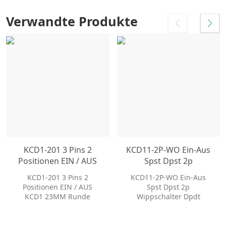
Verwandte Produkte
KCD1-201 3 Pins 2
KCD11-2P-WO Ein-Aus
Positionen EIN / AUS
Spst Dpst 2p
KCD1 23MM Runde
Wippschalter Dpdt
KCD1-201 3 Pins 2
KCD11-2P-WO Ein-Aus
Wippschalter LED-Licht
Wippschalter
Positionen EIN / AUS
Spst Dpst 2p
Wippschalter
KCD1 23MM Runde
Wippschalter Dpdt
Wippschalter LED-Licht
Wippschalter
Wippschalter