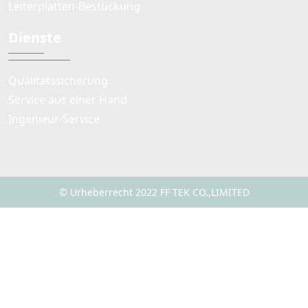
Leiterplatten-Bestückung
Dienste
Qualitätssicherung
Service aus einer Hand
Ingenieur-Service
© Urheberrecht 2022 FF TEK CO.,LIMITED