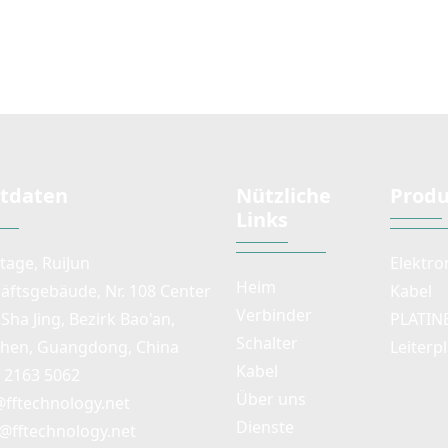
ter- und
Drucktastenschalter
selbstve
igns. Viele
verfügen über einen langen
selbstrück
 und
Hub sowie Taster- und
Hochstrom
en sind
Verriegelungsdesigns. Viele
Aktuatoren und
tdaten
Nützliche
Produ
Links
Etage, RuiJun
Elektro
Heim
äftsgebäude, Nr. 108 Center
Kabel
Verbinder
Sha Jing, Bezirk Bao'an,
PLATIN
Schalter
hen, Guangdong, China
Leiterp
Kabel
) 2163 5062
Über uns
@fftechnology.net
Dienste
@fftechnology.net