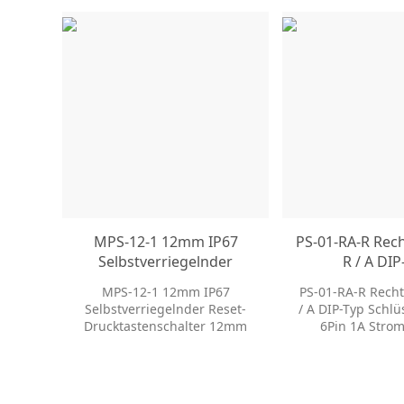
MPS-12-1 12mm IP67
PS-01-RA-R Rech
Selbstverriegelnder
R / A DIP
Reset-
Schlüsselschalt
MPS-12-1 12mm IP67
PS-01-RA-R Recht
Drucktastenschalter
Strom Met
Selbstverriegelnder Reset-
/ A DIP-Typ Schlü
12mm wasserdicht
Drucktasten
Drucktastenschalter 12mm
6Pin 1A Strom
staubdicht momentan
wasserdicht staubdicht
Drucktastenscha
Metalldruckschalter
momentan
Subminia
Metalldruckschalter
Drucktastens
Drucktastenschalter aus
verfügen über e