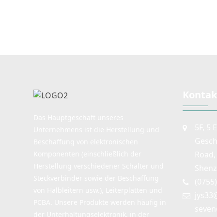
Metall, einschließlich wasser-
Hub sowie Tas
und staubdichter,
Verriegelungsdes
selbstverriegelnder und
Aktuator-
selbstrückstellender Typen
Kappenoption
Hohe Auslastung
Kontak
Das Hauptgeschäft unseres
5F, 5 
Unternehmens ist die Herstellung und
Gesch
Beschaffung von elektronischen
Road, 
Komponenten (einschließlich der
Herstellung verschiedener Schalter und
Shenz
Steckverbinder sowie der Beschaffung
(0755
von Halbleitern usw.), Leiterplatten und
jys33
PCBA. Unsere Produkte werden häufig in
seven
der Unterhaltungselektronik, in der